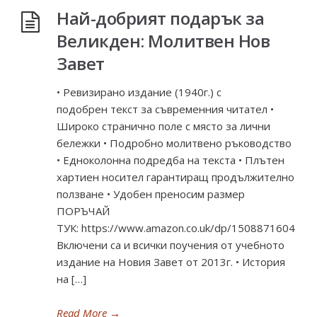
Най-добрият подарък за
Великден: Молитвен Нов
Завет
• Ревизирано издание (1940г.) с
подобрен текст за съвременния читател •
Широко странично поле с място за лични
бележки • Подробно молитвено ръководство
• Едноколонна подредба на текста • Плътен
хартиен носител гарантиращ продължително
ползване • Удобен преносим размер
ПОРЪЧАЙ
ТУК: https://www.amazon.co.uk/dp/1508871604
Включени са и всички поучения от учебното
издание на Новия Завет от 2013г. • История
на […]
Read More
→