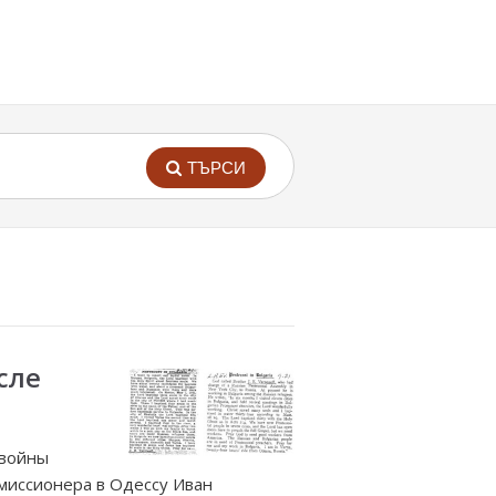
ТЪРСИ
сле
 войны
е миссионера в Одессу Иван