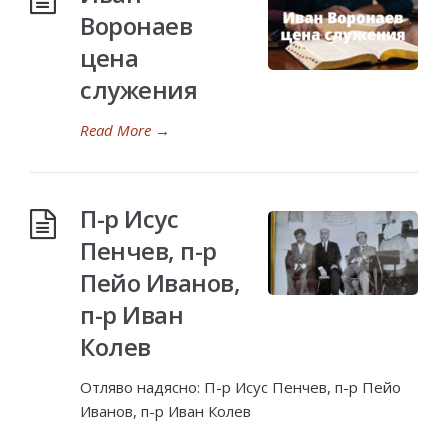
Воронаев
цена
служения
Read More
→
П-р Исус
Пенчев, п-р
Пейо Иванов,
п-р Иван
Колев
Отляво надясно: П-р Исус Пенчев, п-р Пейо
Иванов, п-р Иван Колев