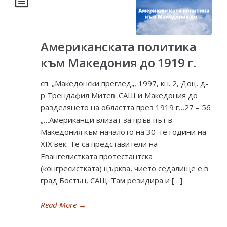
Американската политика
към Македония до 1919 г.
сп. „Македонски преглед„, 1997, кн. 2, Доц. д-
р Трендафил Митев. САЩ и Македония до
разделянето на областта през 1919 г…27 – 56
„…Американци влизат за пръв път в
Македония към началото на 30-те години на
XIX век. Те са представители на
Евангелистката протестантска
(конгресистката) църква, чието седалище е в
град Бостън, САЩ. Там резидира и […]
Read More
→