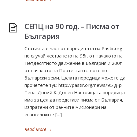
СЕПЦ на 90 год. – Писма от
България
Статията е част от поредицата на Pastir.org
по случай честването на 95г. от началото на
Петдесятното движение в България и 200г.
от началото на Протестантството по
български земи. Цялата поредица можете да
прочетете тук: http://pastir.org/news/95 д-р
Теол. Доний К. Донев Настоящата поредица
има за цел да представи писма от България,
изпратени от ранните мисионери на
евангелските […]
Read More
→