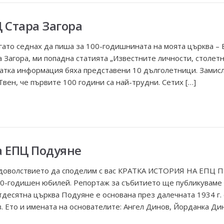
 Стара Загора
огато седнах да пиша за 100-годишнината на моята църква – 
а Загора, ми попадна статията „Известните личности, столет
кратка информация бяха представени 10 дълголетници. Замисл
вен, че първите 100 години са най-трудни. Сетих […]
а ЕПЦ Подуяне
оволствието да споделим с вас КРАТКА ИСТОРИЯ НА ЕПЦ 
 90-годишен юбилей. Репортаж за събитието ще публикуваме
тдесятна църква Подуяне е основана през далечната 1934 г. 
. Ето и имената на основателите: Ангел Динов, Йорданка Дин