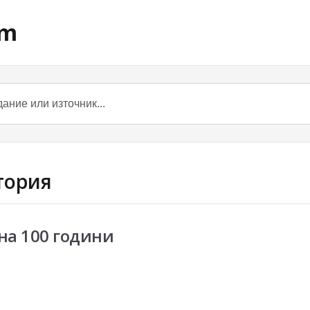
om
стория
на 100 години