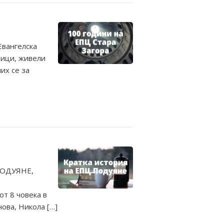
Евангелска
ници, живели
их се за
ПОДУЯНЕ,
от 8 човека в
ова, Никола […]