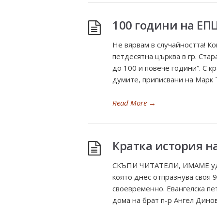
100 години на ЕПЦ
Не вярвам в случайността! К
петдесятна църква в гр. Стар
до 100 и повече години“. С 
думите, приписвани на Марк Т
Read More
→
Кратка история н
СКЪПИ ЧИТАТЕЛИ, ИМАМЕ уд
която днес отпразнува своя
своевременно. Евангелска пе
дома на брат п-р Ангел Динов