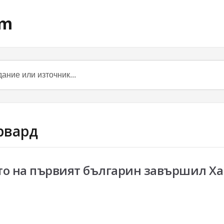
om
арвард
то на първият българин завършил Хар