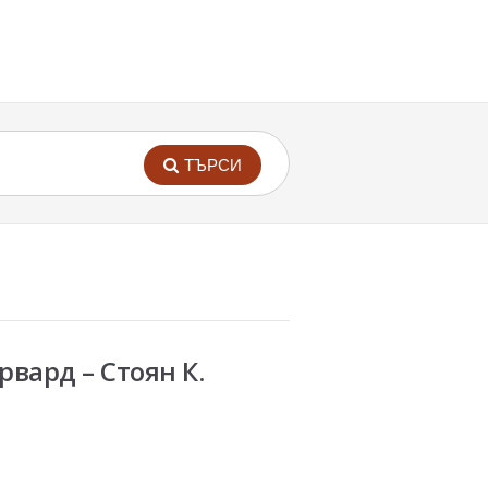
ТЪРСИ
вард – Стоян К.