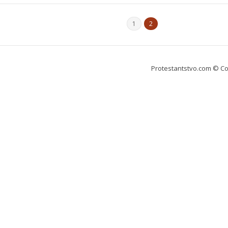
1
2
Protestantstvo.com
© Co