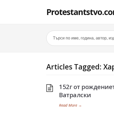
Protestantstvo.c
Articles Tagged: Х
152г от рождение
Ватралски
Read More
→