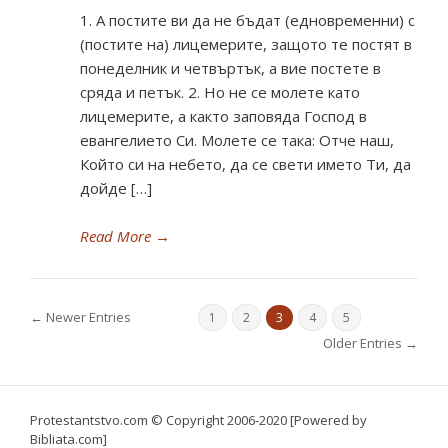
1. А постите ви да не бъдат (едновременни) с
(постите на) лицемерите, защото те постят в
понеделник и четвъртък, а вие постете в
сряда и петък. 2. Но не се молете като
лицемерите, а както заповяда Господ в
евангелието Си. Молете се така: Отче наш,
Който си на небето, да се свети името Ти, да
дойде […]
Read More
→
← Newer Entries
1
2
3
4
5
Older Entries →
Protestantstvo.com
© Copyright 2006-2020 [Powered by
Bibliata.com]