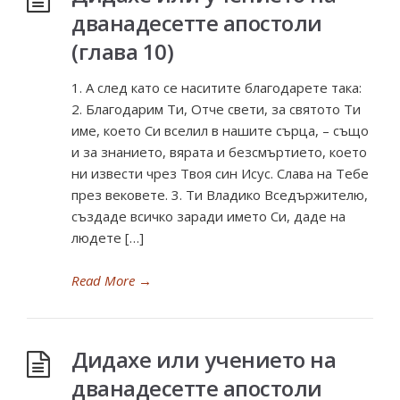
дванадесетте апостоли
(глава 10)
1. А след като се наситите благодарете така:
2. Благодарим Ти, Отче свети, за святото Ти
име, което Си вселил в нашите сърца, – също
и за знанието, вярата и безсмъртието, което
ни извести чрез Твоя син Исус. Слава на Тебе
през вековете. 3. Ти Владико Вседържителю,
създаде всичко заради името Си, даде на
людете […]
Read More
→
Дидахе или учението на
дванадесетте апостоли