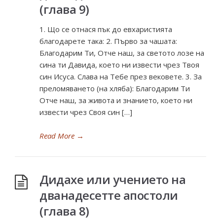
(глава 9)
1. Що се отнася пък до евхаристията
благодарете така: 2. Първо за чашата:
Благодарим Ти, Отче наш, за светото лозе на
сина ти Давида, което ни извести чрез Твоя
син Исуса. Слава на Тебе през вековете. 3. За
преломяването (на хляба): Благодарим Ти
Отче наш, за живота и знанието, което ни
извести чрез Своя син […]
Read More
→
Дидахе или учението на
дванадесетте апостоли
(глава 8)