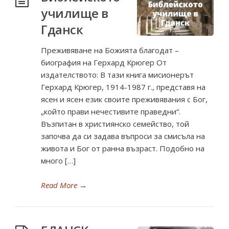
училище в
Гданск
Преживяване на Божията благодат –
биография на Герхард Крюгер От
издателството: В тази книга мисионерът
Герхард Крюгер, 1914-1987 г., представя на
ясен и ясен език своите преживявания с Бог,
„който прави нечестивите праведни“.
Възпитан в християнско семейство, той
започва да си задава въпроси за смисъла на
живота и Бог от ранна възраст. Подобно на
много […]
Read More
→