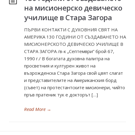
на мисионерско девическо
училище в Стара Загора
ПЪРВИ КОНТАКТИ С ДУХОВНИЯ СВЯТ НА
АМЕРИКА 130 ГОДИНИ ОТ СЪЗДАВАНЕТО НА
МИСИОНЕРСКОТО ДЕВИЧЕСКО УЧИЛИЩЕ В
СТАРА ЗАГОРА /в-к „Септември” брой 67,
1990 г./ В богатата духовна палитра на
просветния и културен живот на
възрожденска Стара Загора свой цвят слагат
и представителите на Американския борд
(съвет) на протестантските мисионери, чийто
пръв пратеник тук е докторът […]
Read More
→