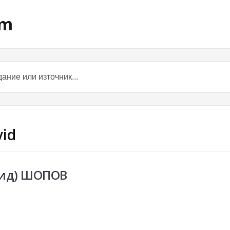
om
vid
вид) ШОПОВ