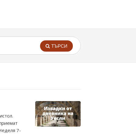
ТЪРСИ
истол.
 приемат
Неделя 7-