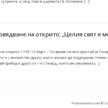
сутринта, а след това в църквата Св. Катерина. […]
овядване на открито; „Целия свят е м
 на открито 1739. 15 Март – По време на моя престой (в Лонд
то и с множество други, които желаех да поддържам. Немах
Уайтфийлд и друго от г-н Стюард, които ме умоляваха […]
Protestantstvo.com
© Co