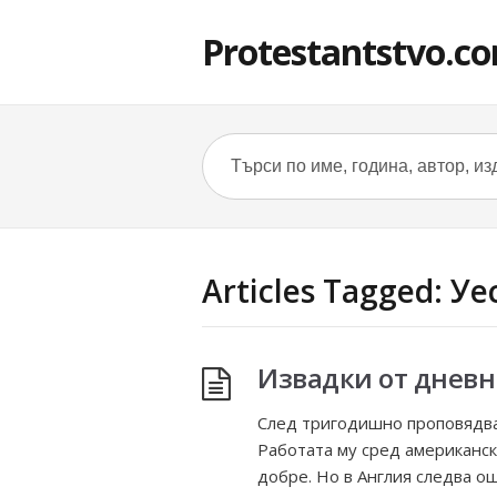
Protestantstvo.c
Articles Tagged: У
Извадки от дневн
След тригодишно проповядва
Работата му сред американс
добре. Но в Англия следва о