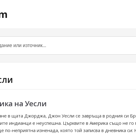
om
если
ика на Уесли
не в щата Джорджа, Джон Уесли се завръща в родния си Бр
ките индианци е неуспешна. Църквите в Америка също не го
ще по-неприятна изненада, която той записва в дневника си: 