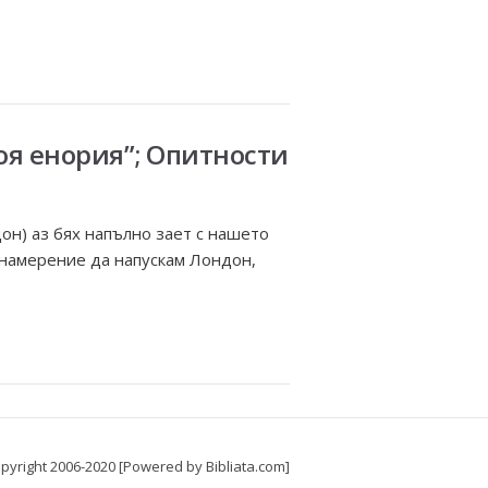
оя енория”; Опитности
он) аз бях напълно зает с нашето
 намерение да напускам Лондон,
pyright 2006-2020 [Powered by Bibliata.com]