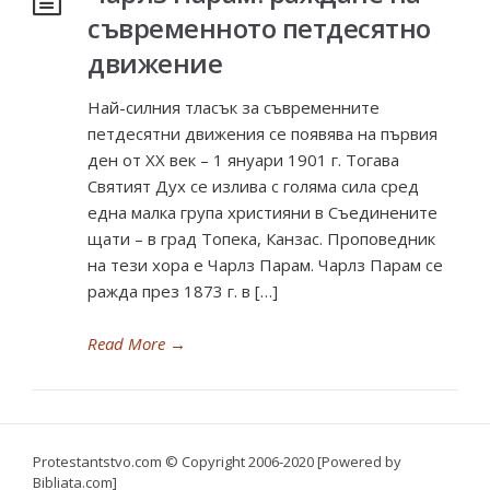
съвременното петдесятно
движение
Най-силния тласък за съвременните
петдесятни движения се появява на първия
ден от XX век – 1 януари 1901 г. Тогава
Святият Дух се излива с голяма сила сред
една малка група християни в Съединените
щати – в град Топека, Канзас. Проповедник
на тези хора е Чарлз Парам. Чарлз Парам се
ражда през 1873 г. в […]
Read More
→
Protestantstvo.com
© Copyright 2006-2020 [Powered by
Bibliata.com]