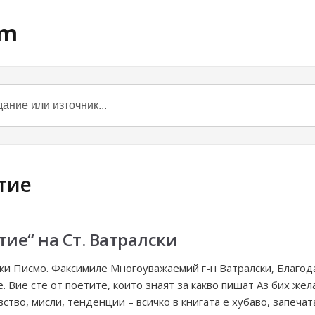
om
итие
тие“ на Ст. Ватралски
ки Писмо. Факсимиле Многоуважаемий г-н Ватралски, Благода
. Вие сте от поетите, които знаят за какво пишат Аз бих жел
вство, мисли, тенденции – всичко в книгата е хубаво, запечат