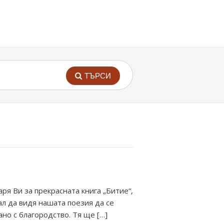
ТЪРСИ
ря Ви за прекрасната книга „Битие“,
ал да видя нашата поезия да се
ано с благородство. Тя ще […]