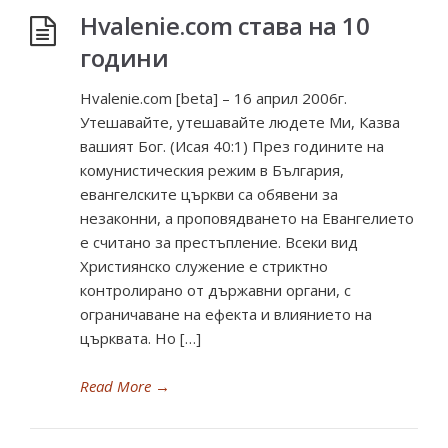
Hvalenie.com става на 10
години
Hvalenie.com [beta] – 16 април 2006г.
Утешавайте, утешавайте людете Ми, Казва
вашият Бог. (Исая 40:1) През годините на
комунистическия режим в България,
евангелските църкви са обявени за
незаконни, а проповядването на Евангелието
е считано за престъпление. Всеки вид
Християнско служение е стриктно
контролирано от държавни органи, с
ограничаване на ефекта и влиянието на
църквата. Но […]
Read More
→