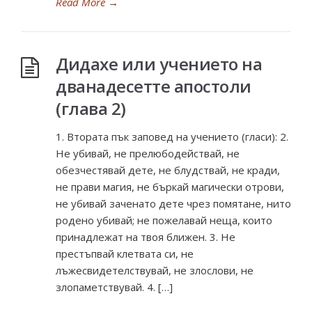
Read More
→
Дидахе или учението на
дванадесетте апостоли
(глава 2)
1. Втората пък заповед на учението (гласи): 2.
Не убивай, не прелюбодействай, не
обезчестявай дете, не блудствай, не кради,
не прави магия, не бъркай магически отрови,
не убивай заченато дете чрез помятане, нито
родено убивай; не пожелавай неща, които
принадлежат на твоя ближен. 3. Не
престъпвай клетвата си, не
лъжесвидетелствувай, не злослови, не
злопаметствувай. 4. […]