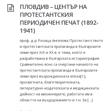
ПЛОВДИВ – ЦЕНТЪР НА
ПРОТЕСТАНТСКИЯ
ПЕРИОДИЧЕН ПЕЧАТ (1892-
1941)
проф. д-р Росица Ангелова Протестантството
и протестантската пропаганда в българските
земи през ХІХ и ХХ в. е тема, която е
разработвана в българската историография.
Сравнително ясно са очертани началото на
протестантската пропаганда в българските
земи през възрожденската епоха[1],
просветната, благотворителната,
литературно-издателската и медицинската
дейност на мисионерите, работата им в
областта на въздържанието и т.н. За […]