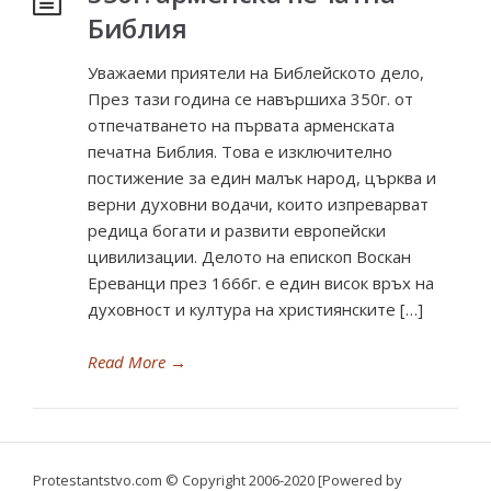
Библия
Уважаеми приятели на Библейското дело,
През тази година се навършиха 350г. от
отпечатването на първата арменската
печатна Библия. Това е изключително
постижение за един малък народ, църква и
верни духовни водачи, които изпреварват
редица богати и развити европейски
цивилизации. Делото на епископ Воскан
Ереванци през 1666г. е един висок връх на
духовност и култура на християнските […]
Read More
→
Protestantstvo.com
© Copyright 2006-2020 [Powered by