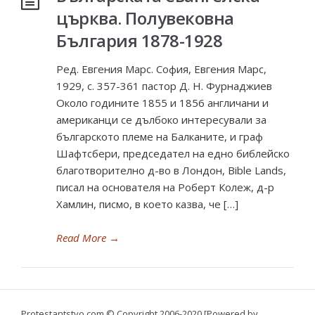
църква. Полувековна
България 1878-1928
Ред. Евгения Марс. София, Евгения Марс,
1929, с. 357-361 пастор Д. Н. Фурнаджиев
Около годините 1855 и 1856 англичани и
американци се дълбоко интересували за
българското племе на Балканите, и граф
Шафтсбери, председател на едно библейско
благотворително д-во в Лондон, Bible Lands,
писал на основателя на Роберт Колеж, д-р
Хамлин, писмо, в което казва, че […]
Read More
→
Protestantstvo.com
© Copyright 2006-2020 [Powered by