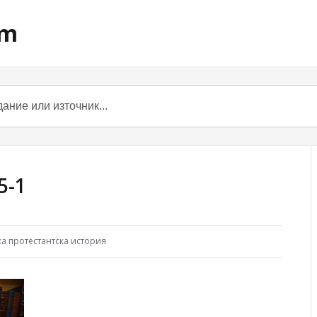
om
5-1
ка протестантска история