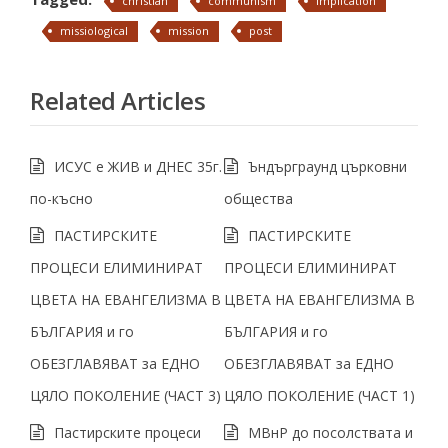
christian
communism
implication
missiological
mission
post
Related Articles
ИСУС е ЖИВ и ДНЕС 35г.
Ъндърграунд църковни
по-късно
общества
ПАСТИРСКИТЕ
ПАСТИРСКИТЕ
ПРОЦЕСИ ЕЛИМИНИРАТ
ПРОЦЕСИ ЕЛИМИНИРАТ
ЦВЕТА НА ЕВАНГЕЛИЗМА В
ЦВЕТА НА ЕВАНГЕЛИЗМА В
БЪЛГАРИЯ и го
БЪЛГАРИЯ и го
ОБЕЗГЛАВЯВАТ за ЕДНО
ОБЕЗГЛАВЯВАТ за ЕДНО
ЦЯЛО ПОКОЛЕНИЕ (ЧАСТ 3)
ЦЯЛО ПОКОЛЕНИЕ (ЧАСТ 1)
Пастирските процеси
МВнР до посолствата и