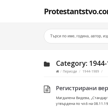
Protestantstvo.c
Category:
1944-
/
Периоди
/
1944-1989
/
Регистрирани вер
Магдалена Видева, „Стандарт“
утвърдена по чл.6 на 08.11.1