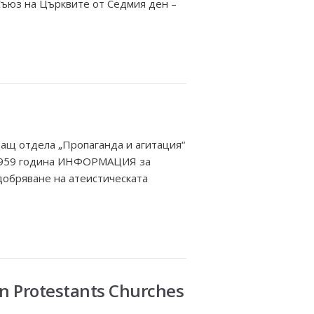
 Съюз на Църквите от Седмия ден –
ащ отдела „Пропаганда и агитация“
и 1959 година ИНФОРМАЦИЯ за
добряване на атеистическата
ian Protestants Churches