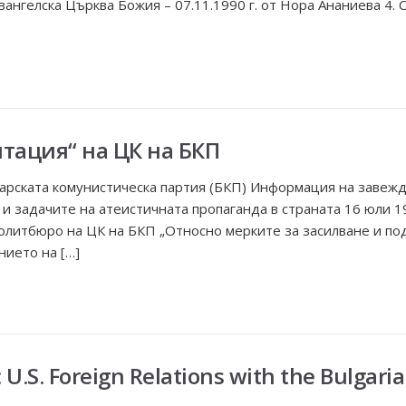
вангелска Църква Божия – 07.11.1990 г. от Нора Ананиева 4.
итация“ на ЦК на БКП
арската комунистическа партия (БКП) Информация на завежд
о и задачите на атеистичната пропаганда в страната 16 юл
литбюро на ЦК на БКП „Относно мерките за засилване и по
нието на […]
 U.S. Foreign Relations with the Bulgar