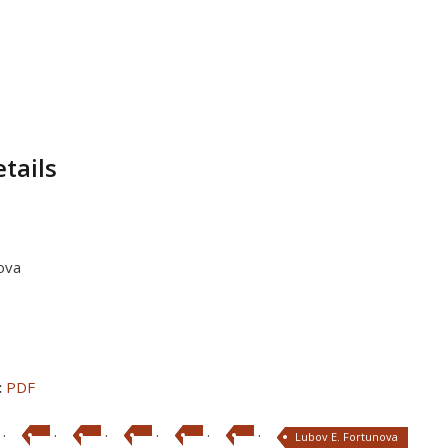
tails
ova
:
PDF
·
·
·
·
·
·
Lubov E. Fortunova