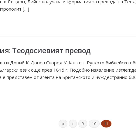
г. в Лондон, Лийвс получава информация за превода на Теод
трополит […]
ия: Теодосиевият превод
а и Доний К. Донев Според У. Кантон, Руското библейско о
ългарски език още през 1815 г. Подобно изявление изглежда
ъв е представен от агента на Британското и чуждестранно би
«
‹
9
10
11