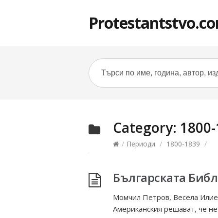
Protestantstvo.c
Category:
1800-
/
Периоди
/
1800-1839
/
Българската Библ
Момчил Петров, Весела Илие
Американския решават, че не