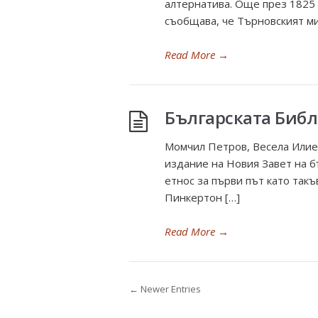
алтернатива. Още през 1825 
съобщава, че Търновският ми
Read More
→
Българската Библ
Момчил Петров, Весела Илиев
издание на Новия Завет на б
етнос за първи път като так
Пинкертон […]
Read More
→
← Newer Entries