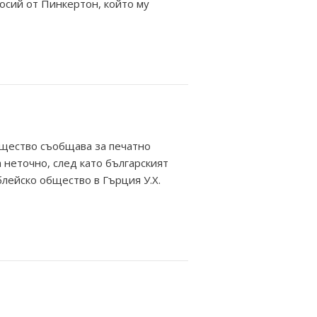
осий от Пинкертон, който му
бщество съобщава за печатно
 неточно, след като българският
блейско общество в Гърция У.Х.