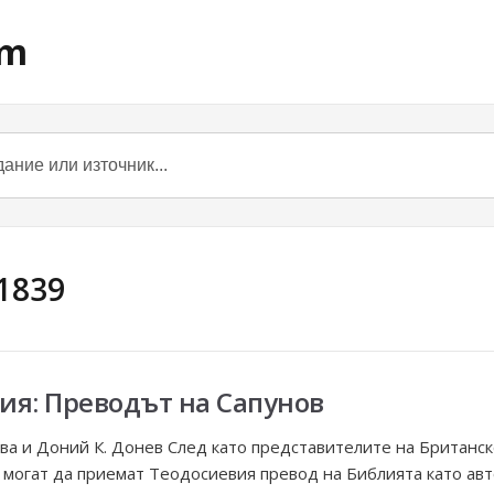
om
1839
ия: Преводът на Сапунов
ва и Доний К. Донев След като представителите на Британс
 могат да приемат Теодосиевия превод на Библията като авт