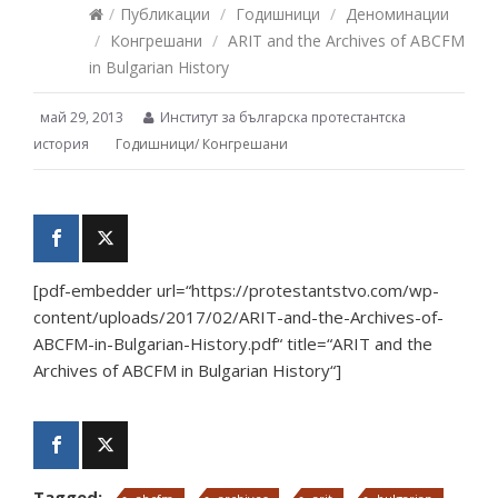
/
Публикации
/
Годишници
/
Деноминации
/
Конгрешани
/
ARIT and the Archives of ABCFM
in Bulgarian History
май 29, 2013
Институт за българска протестантска
история
Годишници
/
Конгрешани
[pdf-embedder url=“https://protestantstvo.com/wp-
content/uploads/2017/02/ARIT-and-the-Archives-of-
ABCFM-in-Bulgarian-History.pdf“ title=“ARIT and the
Archives of ABCFM in Bulgarian History“]
Tagged: