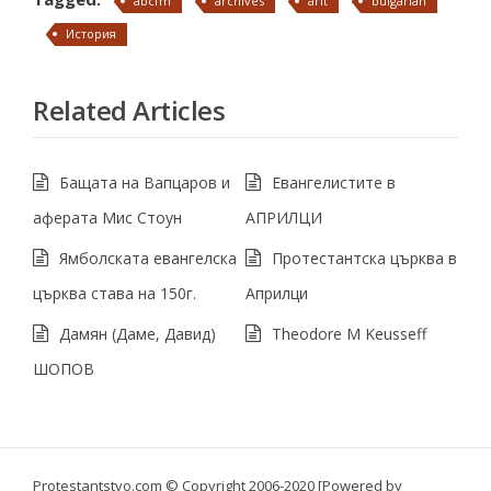
abcfm
archives
arit
bulgarian
История
Related Articles
Бащата на Вапцаров и
Евангелистите в
аферата Мис Стоун
АПРИЛЦИ
Ямболската евангелска
Протестантска църква в
църква става на 150г.
Априлци
Дамян (Даме, Давид)
Theodore M Keusseff
ШОПОВ
Protestantstvo.com
© Copyright 2006-2020 [Powered by